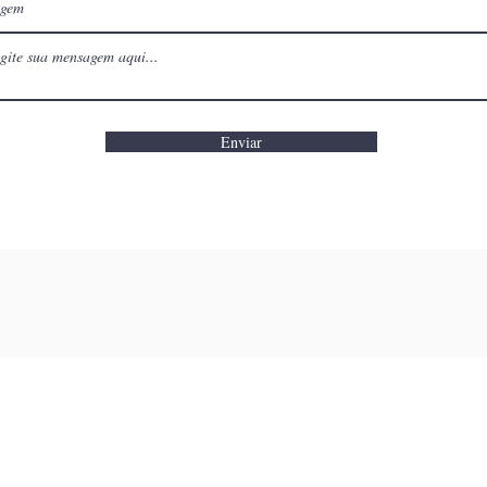
gem
Enviar
​TELEFONE
r