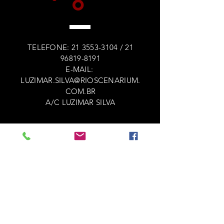
O
TELEFONE:
21 3553-3104
/
21
96819-8191
E-MAIL:
LUZIMAR.SILVA@RIOSCENARIUM.
COM.BR
A/C LUZIMAR SILVA
endereço
Rua do Lavradio, 20 - Centro,
CEP
20230-070
- Rio de Janeiro - RJ
​TELEFONE COMERCIAL
Segunda das 9h às 17h e